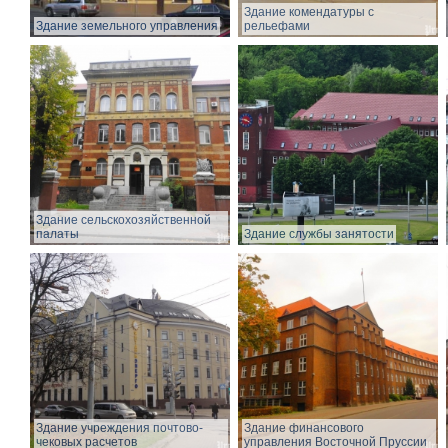
Здание комендатуры с
Здание земельного управления
рельефами
Здание сельскохозяйственной
палаты
Здание службы занятости
Здание учреждения почтово-
Здание финансового
чековых расчетов
управления Восточной Пруссии