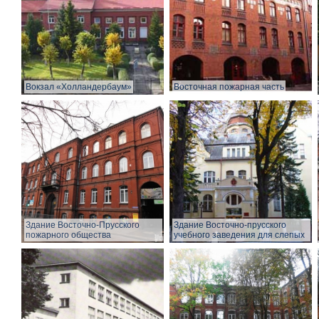
Вокзал «Холландербаум»
Восточная пожарная часть
Здание Восточно-Прусского
Здание Восточно-прусского
пожарного общества
учебного заведения для слепых