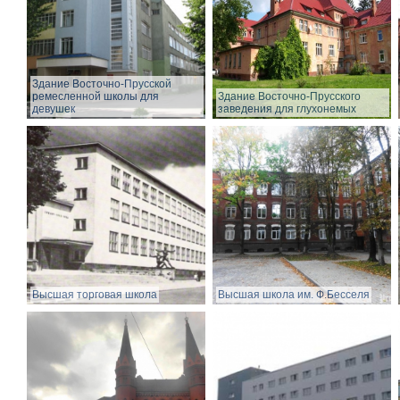
Здание Восточно-Прусской
ремесленной школы для
Здание Восточно-Прусского
девушек
заведения для глухонемых
Высшая торговая школа
Высшая школа им. Ф.Бесселя