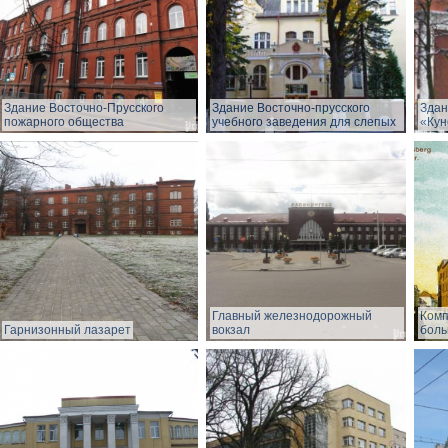
Здание Восточно-Прусского
Здание Восточно-прусского
Здан
пожарного общества
учебного заведения для слепых
«Кун
Главный железнодорожный
Комп
Гарнизонный лазарет
вокзал
боль