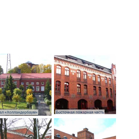
ал «Холландербаум»
Восточная пожарная часть