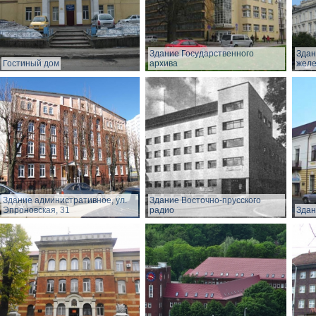
Здание Государственного
Здан
Гостиный дом
архива
желе
Здание административное, ул.
Здание Восточно-прусского
Эпроновская, 31
радио
Здан