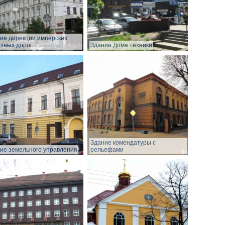
ие дирекции имперских
зных дорог
Здание Дома техники
Здание комендатуры с
ие земельного управления
рельефами