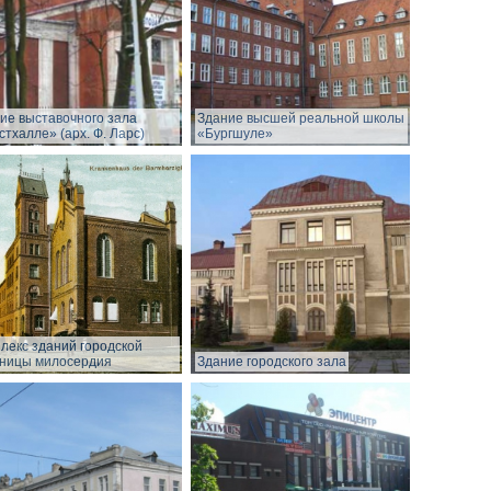
ие выставочного зала
Здание высшей реальной школы
стхалле» (арх. Ф. Ларс)
«Бургшуле»
лекс зданий городской
ницы милосердия
Здание городского зала