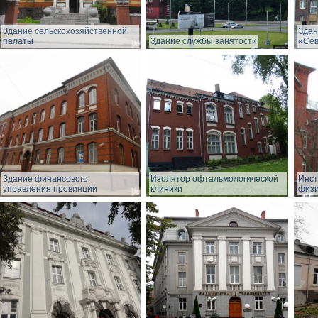
Здание сельскохозяйственной
Здан
палаты
Здание службы занятости
«Сев
Здание финансового
Изолятор офтальмологической
Инст
управления провинции
клиники
физи