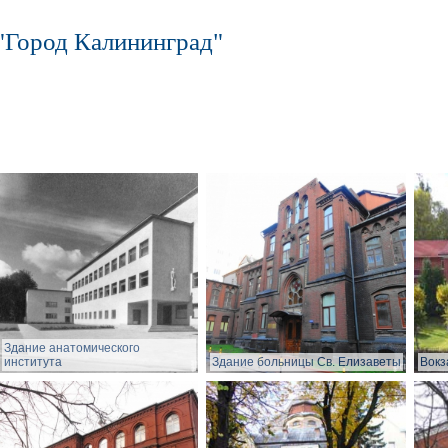
"Город Калининград"
Здание анатомического
института
Здание больницы Св. Елизаветы
Вокз