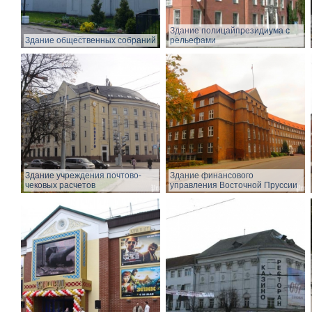
Здание полицайпрезидиума с
Здание общественных собраний
рельефами
Здание учреждения почтово-
Здание финансового
чековых расчетов
управления Восточной Пруссии