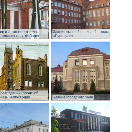
ие выставочного зала
Здание высшей реальной школы
стхалле» (арх. Ф. Ларс)
«Бургшуле»
лекс зданий городской
ницы милосердия
Здание городского зала