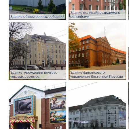
Здание полицайпрезидиума с
Здание общественных собраний
рельефами
Здание учреждения почтово-
Здание финансового
чековых расчетов
управления Восточной Пруссии