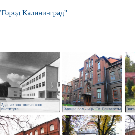
"Город Калининград"
Здание анатомического
института
Здание больницы Св. Елизаветы
Вокз