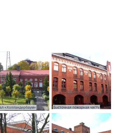
ал «Холландербаум»
Восточная пожарная часть