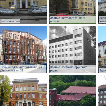
Здание Государственного
Здан
Гостиный дом
архива
желе
Здание административное, ул.
Здание Восточно-прусского
Эпроновская, 31
радио
Здан