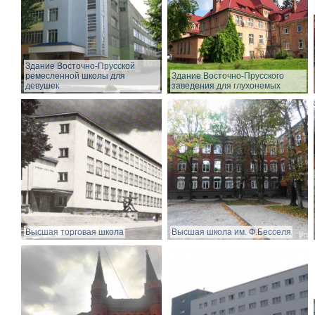
Здание Восточно-Прусской
ремесленной школы для
Здание Восточно-Прусского
девушек
заведения для глухонемых
Высшая торговая школа
Высшая школа им. Ф.Бесселя