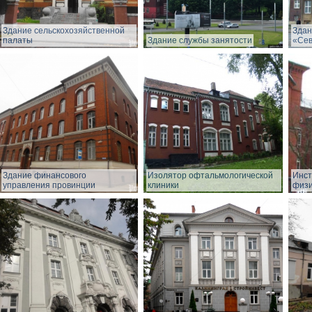
Здание сельскохозяйственной
Здан
палаты
Здание службы занятости
«Сев
Здание финансового
Изолятор офтальмологической
Инст
управления провинции
клиники
физи