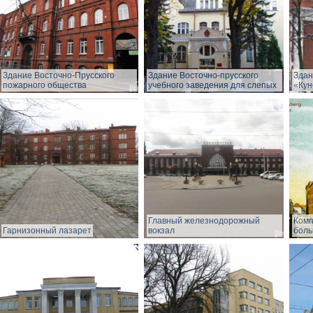
Здание Восточно-Прусского
Здание Восточно-прусского
Здан
пожарного общества
учебного заведения для слепых
«Кун
Главный железнодорожный
Комп
Гарнизонный лазарет
вокзал
боль