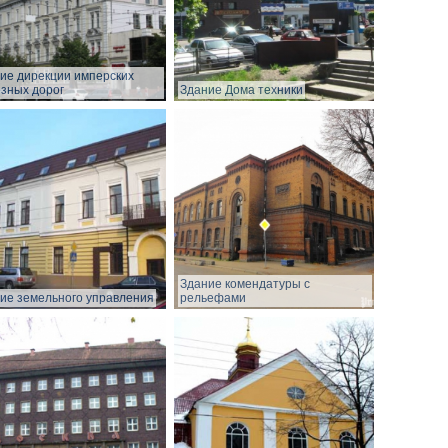
ие дирекции имперских
зных дорог
Здание Дома техники
Здание комендатуры с
ие земельного управления
рельефами