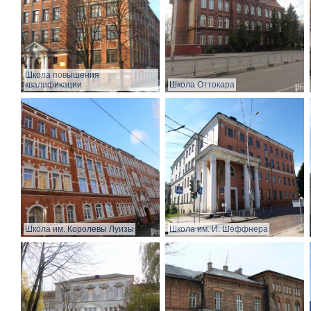
Школа повышения
квалификации
Школа Оттокара
Школа им. Королевы Луизы
Школа им. И. Шеффнера