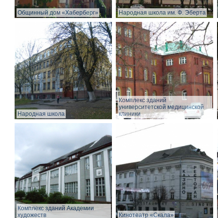
Общинный дом «Хаберберг»
Народная школа им. Ф. Эберта
Комплекс зданий
университетской медицинской
Народная школа
клиники
Комплекс зданий Академии
художеств
Кинотеатр «Скала»