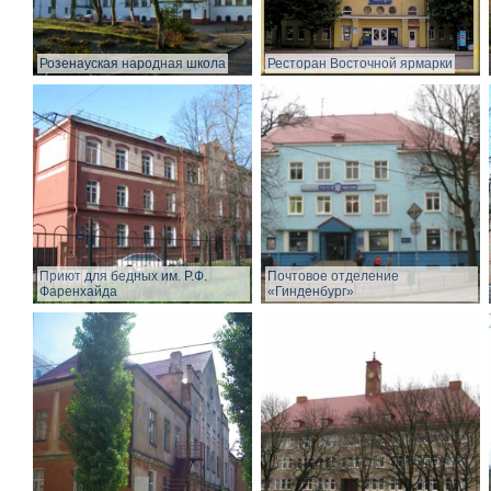
Розенауская народная школа
Ресторан Восточной ярмарки
Приют для бедных им. Р.Ф.
Почтовое отделение
Фаренхайда
«Гинденбург»