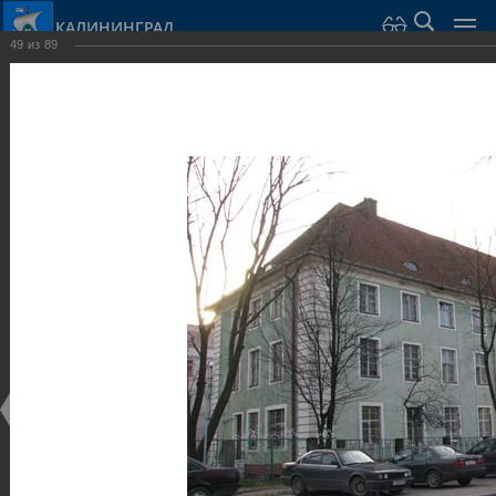
КАЛИНИНГРАД
49
из
89
Город Калининград
›
Город
›
Фотогалерея
›
Достопримечательности
›
Общественные здания и сооружения
Достопримечательности
Общественные здания и сооружения
25.02.2014