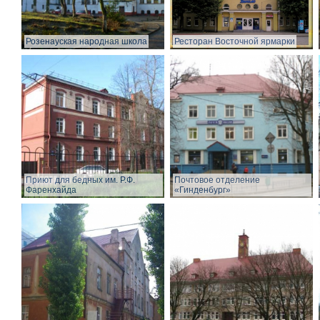
Розенауская народная школа
Ресторан Восточной ярмарки
Приют для бедных им. Р.Ф.
Почтовое отделение
Фаренхайда
«Гинденбург»