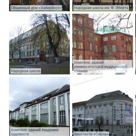
Общинный дом «Хаберберг»
Народная школа им. Ф. Эберта
Комплекс зданий
университетской медицинской
Народная школа
клиники
Комплекс зданий Академии
художеств
Кинотеатр «Скала»