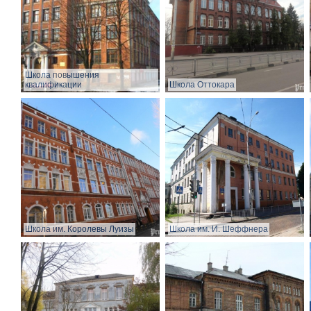
Школа повышения
квалификации
Школа Оттокара
Школа им. Королевы Луизы
Школа им. И. Шеффнера