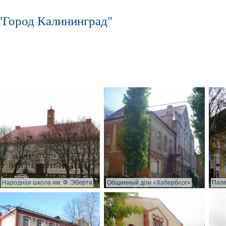
"Город Калининград"
Народная школа им. Ф. Эберта
Общинный дом «Хаберберг»
Пала