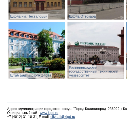
Школа им. Песталоцци
Школа Оттокара
Калининградский
государственный технический
Штаб Балтийского флота
университет
Адрес администрации городского округа "Город Калининград: 236022, г.К
Официальный сайт
www.klgd.ru
+7 (4012) 31-10-31, E-mail:
cityhall@klgd.ru