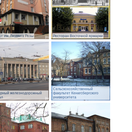
т им. Людвига Резы
Ресторан Восточной ярмарки
Сельскохозяйственный
ерный железнодорожный
факультет Кенигсбергского
ал
университета