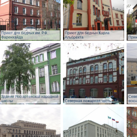
Приют для бедных им. Р.Ф.
Приют для бедных Карла
Фаренхайда
Альбрехта
Прию
Здание Росгартенской народной
Сев
школы
Северная пожарная часть
вокз