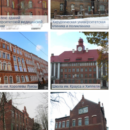
лекс зданий
ерситетской медицинской
Хирургическая университетская
ики
клиника и поликлиника
а им. Королевы Луизы
Школа им. Крауса и Хиппеля