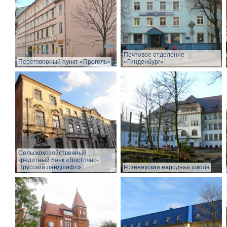
Почтовое отделение
Переговорный пункт «Прегель»
«Гинденбург»
Сельскохозяйственный
кредитный банк «Восточно-
Прусский ландшафт»
Розенауская народная школа