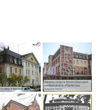
Дворец спорта Кенигсбергского
университета «Палестра
та мер и весов
Альбертина»