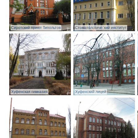
Сиротский приют Типольтов
Стоматологический институт
Хуфенская гимназия
Хуфенский лицей