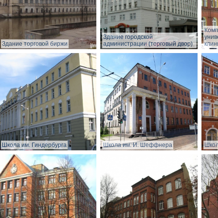
Комп
Здание городской
унив
Здание торговой биржи
администрации (торговый двор)
клин
Школа им. Гиндербурга
Школа им. И. Шеффнера
Школ