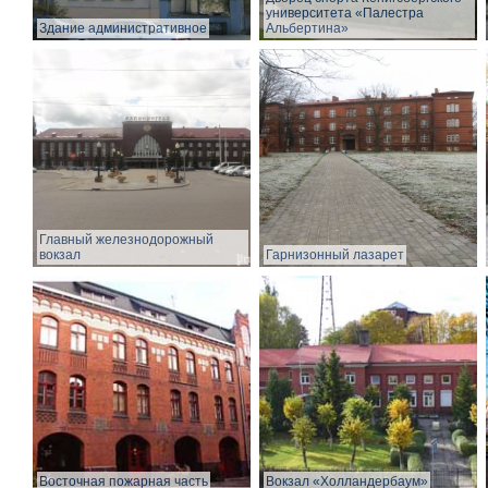
университета «Палестра
Здание административное
Альбертина»
Главный железнодорожный
вокзал
Гарнизонный лазарет
Восточная пожарная часть
Вокзал «Холландербаум»