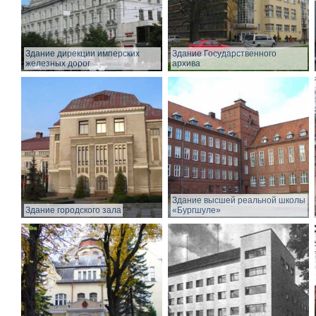
Здание дирекции имперских
Здание Государственного
железных дорог
архива
Здание высшей реальной школы
Здание городского зала
«Бургшуле»