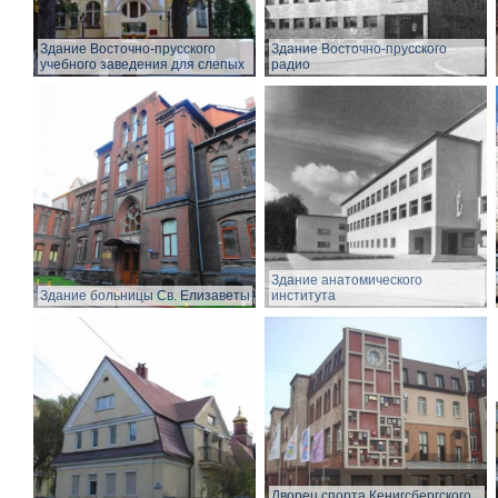
Здание Восточно-прусского
Здание Восточно-прусского
учебного заведения для слепых
радио
Здание анатомического
Здание больницы Св. Елизаветы
института
Дворец спорта Кенигсбергского