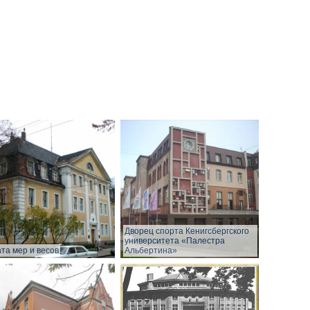
Дворец спорта Кенигсбергского
университета «Палестра
та мер и весов
Альбертина»