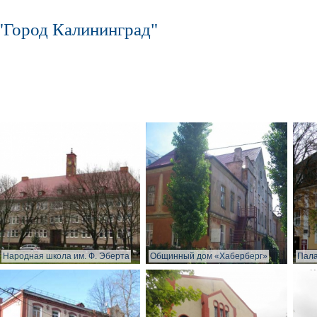
"Город Калининград"
Народная школа им. Ф. Эберта
Общинный дом «Хаберберг»
Пала