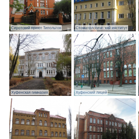
Сиротский приют Типольтов
Стоматологический институт
Хуфенская гимназия
Хуфенский лицей