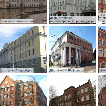
Комп
Здание городской
унив
Здание торговой биржи
администрации (торговый двор)
клин
Школа им. Гиндербурга
Школа им. И. Шеффнера
Школ