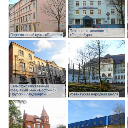
Почтовое отделение
Переговорный пункт «Прегель»
«Гинденбург»
Сельскохозяйственный
кредитный банк «Восточно-
Прусский ландшафт»
Розенауская народная школа