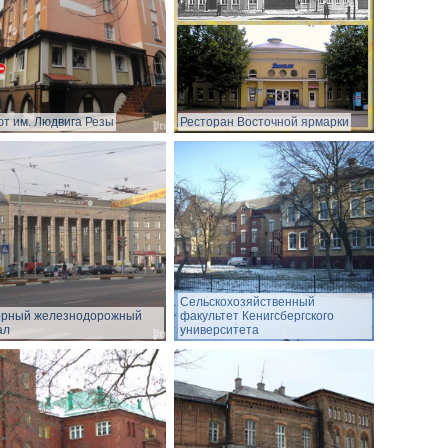
т им. Людвига Резы
Ресторан Восточной ярмарки
Сельскохозяйственный
ерный железнодорожный
факультет Кенигсбергского
ал
университета