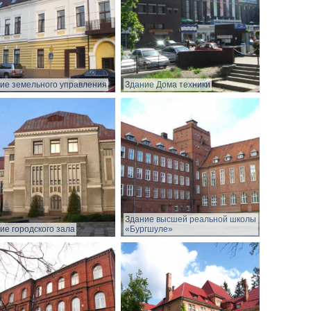
ие земельного управления
Здание Дома техники
Здание высшей реальной школы
ие городского зала
«Бургшуле»