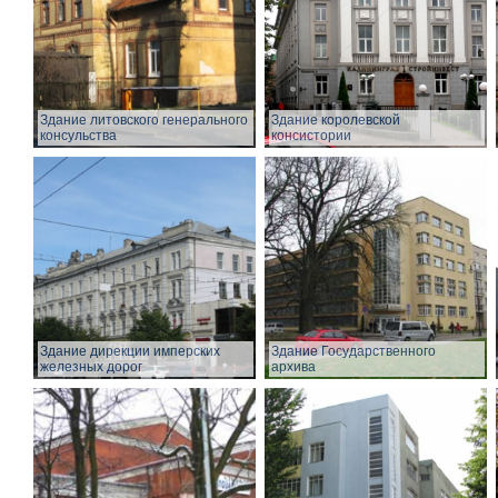
Здание литовского генерального
Здание королевской
консульства
консистории
Здание дирекции имперских
Здание Государственного
железных дорог
архива