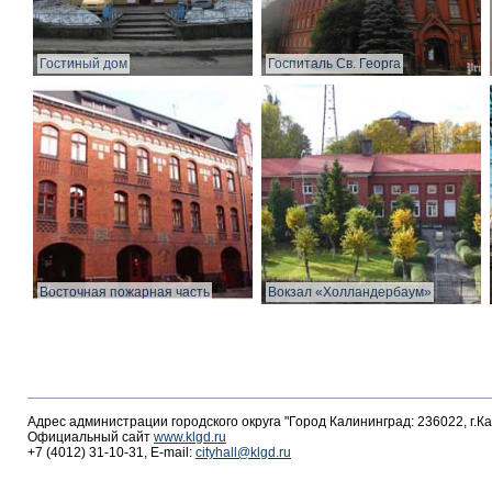
Гостиный дом
Госпиталь Св. Георга
Восточная пожарная часть
Вокзал «Холландербаум»
Адрес администрации городского округа "Город Калининград: 236022, г.К
Официальный сайт
www.klgd.ru
+7 (4012) 31-10-31, E-mail:
cityhall@klgd.ru