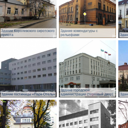
Здание Королевского сиротского
Здание комендатуры с
приюта
рельефами
Здан
Здание городской
Здание гостиницы «Парк-Отель»
администрации (торговый двор)
Здан