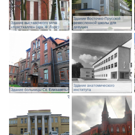
Здание Восточно-Прусской
Здание выставочного зала
ремесленной школы для
«Кунстхалле» (арх. Ф. Ларс)
девушек
Здание анатомического
Здание больницы Св. Елизаветы
института