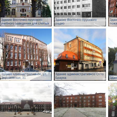
Здание Восточно-прусского
Здание Восточно-прусского
Здан
учебного заведения для слепых
радио
пожа
Здание административное, ул.
Здание административное Отто
Эпроновская, 31
Брауна
Здан