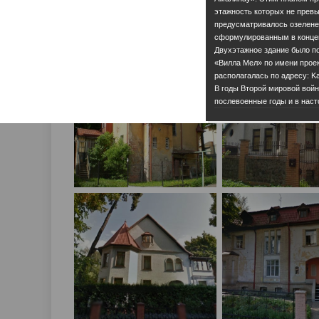
этажность которых не превы
предусматривалось озеленен
сформулированным в концеп
Двухэтажное здание было по
«Вилла Мел» по имени проек
располагалась по адресу: Kas
В годы Второй мировой войн
послевоенные годы и в наст