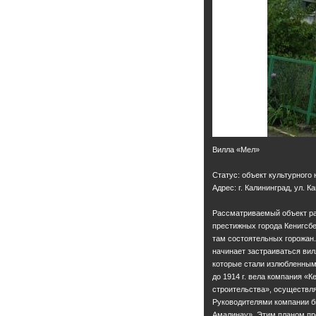
Вилла «Мел»
Статус: объект культурного
Адрес: г. Калининград, ул. 
Рассматриваемый объект ра
престижных города Кенигсбе
там состоятельных горожан.
начинает застраиваться ви
которые стали излюбленными
до 1914 г. вела компания «
строительства», осуществл
Руководителями компании б
Амалинау». Этим планом пр