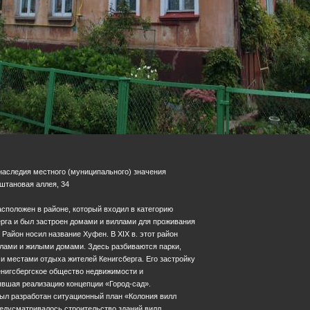
 наследия местного (муниципального) значения
Каштановая аллея, 34
сположен в районе, который входил в категорию
рга и был застроен домами и виллами для проживания
 Район носил название Хуфен. В XIX в. этот район
ллами и жилыми домами. Здесь разбиваются парки,
 местами отдыха жителей Кенигсберга. Его застройку
Кенигсбергское общество недвижимости и
явшая реализацию концепции «Город-сад».
ыл разработан ситуационный план «Колония вилл
едусматривалось строительство зданий вилл,