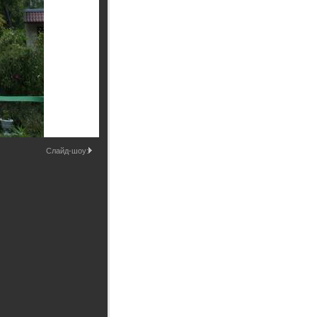
Промышленные здания и
сооружения
Мосты
Слайд-шоу: