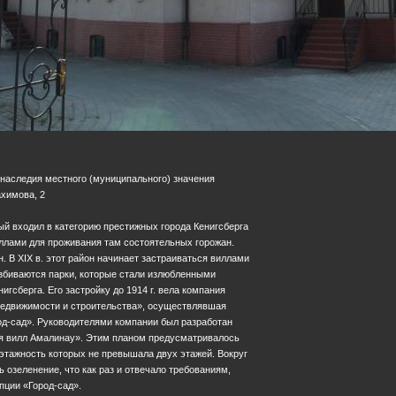
 наследия местного (муниципального) значения
ахимова, 2
ый входил в категорию престижных города Кенигсберга
ллами для проживания там состоятельных горожан.
. В XIX в. этот район начинает застраиваться виллами
збиваются парки, которые стали излюбленными
гсберга. Его застройку до 1914 г. вела компания
недвижимости и строительства», осуществлявшая
од-сад». Руководителями компании был разработан
я вилл Амалинау». Этим планом предусматривалось
 этажность которых не превышала двух этажей. Вокруг
 озеленение, что как раз и отвечало требованиям,
ции «Город-сад».