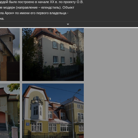
рдой было построено в начале ХХ в. по проекту О.В.
ле модерн (направление – югендстиль). Объект
а Арон» по имени его первого владельца -
на.