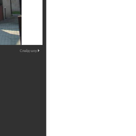
Промышленные здания и
сооружения
Мосты
Слайд-шоу: