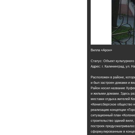
Вилла «Арон»
Статус: Объект культурного
Адрес: г. Калининград, ул. Н
Расположен в районе, котор
и был застроен домами и ви
Район носил название Хуфен
и жилыми домами. Здесь ра
местами отдыха жителей Кени
«Кенигсбергское общество 
реализацию концепции «Гор
ситуационный план «Колони
строительство зданий вилл,
построек предусматривалось
сформулированным в концеп