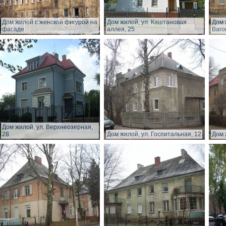
Дом жилой с женской фигурой на
Дом жилой, ул. Каштановая
Дом 
фасаде
аллея, 25
Ваго
Дом жилой, ул. Верхнеозерная,
28
Дом жилой, ул. Госпитальная, 12
Дом 