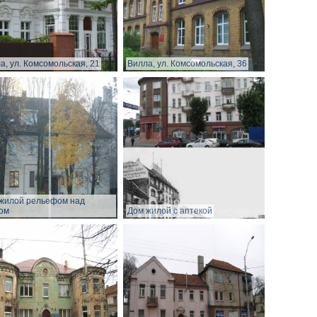
а, ул. Комсомольская, 21
Вилла, ул. Комсомольская, 36
жилой рельефом над
ом
Дом жилой с аптекой