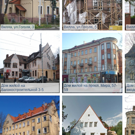
Вилла, ул.Гоголя, 3
Вилла, ул.Гоголя, 5
Вилл
Дом жилой на
Дом жилой на просп. Мира, 57-
Дом 
Вагоностроительной 3-5
59
вход