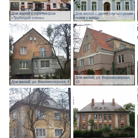
Дом жилой с горельефом
Дом жилой с двумя скульптурами
«Трубящий олень»
львов у входа
Дом жилой, ул. Верхнеозерная,
Дом жилой, ул. Верхнеозерная, 9
10