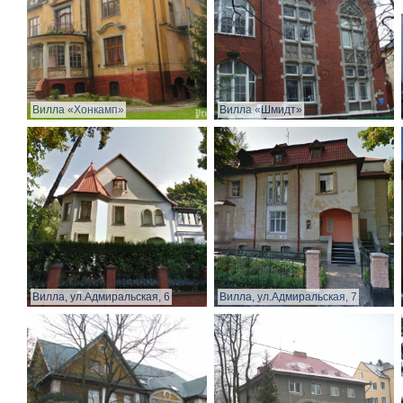
Вилла «Хонкамп»
Вилла «Шмидт»
Вилла, ул.Адмиральская, 6
Вилла, ул.Адмиральская, 7