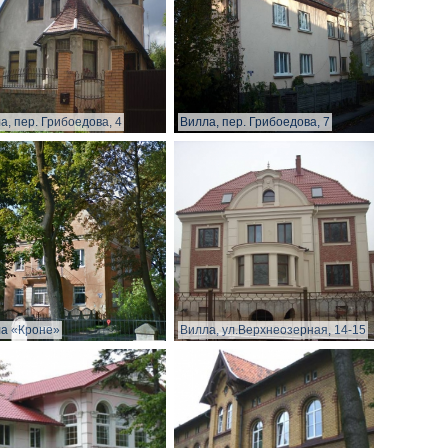
а, пер. Грибоедова, 4
Вилла, пер. Грибоедова, 7
а «Кроне»
Вилла, ул.Верхнеозерная, 14-15