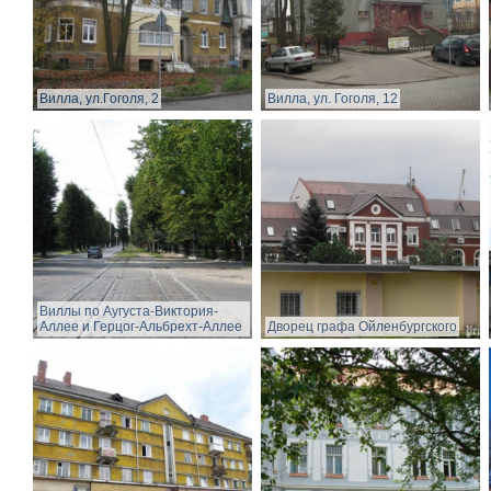
Вилла, ул.Гоголя, 2
Вилла, ул. Гоголя, 12
Виллы по Аугуста-Виктория-
Аллее и Герцог-Альбрехт-Аллее
Дворец графа Ойленбургского