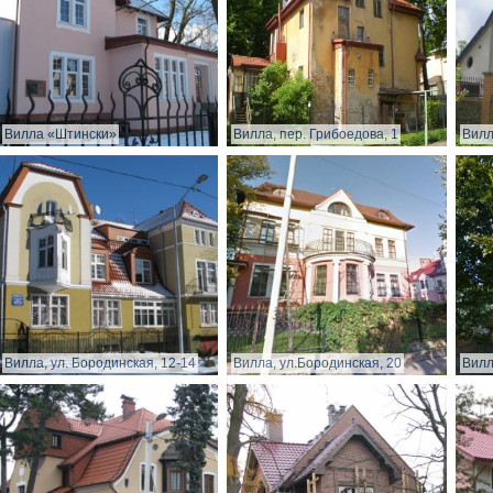
Вилла «Штински»
Вилла, пер. Грибоедова, 1
Вилл
Вилла, ул. Бородинская, 12-14
Вилла, ул.Бородинская, 20
Вилл