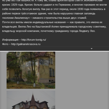
но уже без той пышности. К тому же, планы архитекторов сбил и экономический
кризис 1929 года. Кризис больно ударил и по Германии, и многие горожане не могли
себе позволить богатую виллу. Как раз в этот период, около 1930 года появилось в
районе первое трёхэтажное здание, чем была нарушена главная заповедь
«колонии Амалиенау» – никакого строительства выше двух этажей.
Почти все виллы имели индивидуальные названия — как правило, это имена их
владельцев. Вилла Лео на Каштановой Аллее принадлежала городскому советнику,
владельцу морской компании, почетному гражданину города Людвигу Лео.
Информация – http://forum-kenig.ru/
Фото – http://galinanekrasova.ru