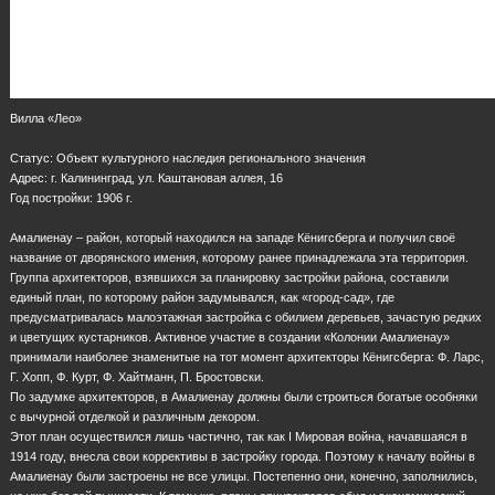
Вилла «Лео»
Статус: Объект культурного наследия регионального значения
Адрес: г. Калининград, ул. Каштановая аллея, 16
Год постройки: 1906 г.
Амалиенау – район, который находился на западе Кёнигсберга и получил своё
название от дворянского имения, которому ранее принадлежала эта территория.
Группа архитекторов, взявшихся за планировку застройки района, составили
единый план, по которому район задумывался, как «город-сад», где
предусматривалась малоэтажная застройка с обилием деревьев, зачастую редких
и цветущих кустарников. Активное участие в создании «Колонии Амалиенау»
принимали наиболее знаменитые на тот момент архитекторы Кёнигсберга: Ф. Ларс,
Г. Хопп, Ф. Курт, Ф. Хайтманн, П. Бростовски.
По задумке архитекторов, в Амалиенау должны были строиться богатые особняки
с вычурной отделкой и различным декором.
Этот план осуществился лишь частично, так как I Мировая война, начавшаяся в
1914 году, внесла свои коррективы в застройку города. Поэтому к началу войны в
Амалиенау были застроены не все улицы. Постепенно они, конечно, заполнились,