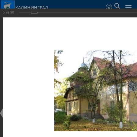
КАЛИНИНГРАД
5
из
90
Город Калининград
›
Город
›
Фотогалерея
›
Достопримечательности
›
Виллы и дома
Достопримечательности
Виллы и дома
28.02.2014