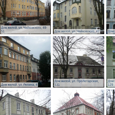
Дом жилой, ул. Чайковского, 49-
51
Дом жилой, ул. Чайковского, 47
Дом 
Дом жилой, ул. Пролетарская,
Дом 
Дом жилой, ул. Репина, 4
131
129