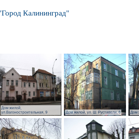
"Город Калининград"
Дом жилой,
ул.Вагоностроительная, 9
Дом жилой, ул. Ш. Руставели, 6
Дом 