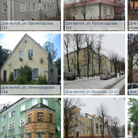
Дом жилой, ул. Пролетарская,
Дом жилой, ул. Пролетарская,
Дом 
115
114
Нови
Дом жилой, ул. Ленинградская,
21а
Дом жилой, ул. Красная, 20-22
Дом 