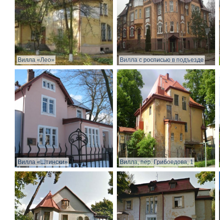
Вилла «Лео»
Вилла с росписью в подъезде
Вилла «Штински»
Вилла, пер. Грибоедова, 1