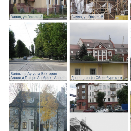
Вилла, ул.Гоголя, 3
Вилла, ул.Гоголя, 5
Виллы по Аугуста-Виктория-
Аллее и Герцог-Альбрехт-Аллее
Дворец графа Ойленбургского