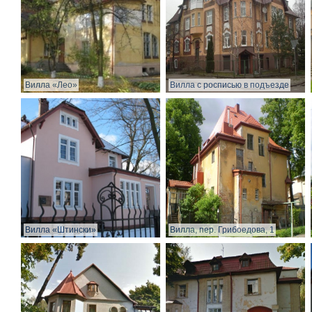
Вилла «Лео»
Вилла с росписью в подъезде
Вилла «Штински»
Вилла, пер. Грибоедова, 1