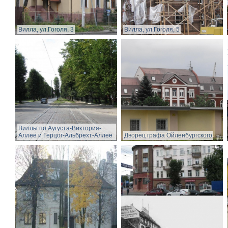
Вилла, ул.Гоголя, 3
Вилла, ул.Гоголя, 5
Виллы по Аугуста-Виктория-
Аллее и Герцог-Альбрехт-Аллее
Дворец графа Ойленбургского