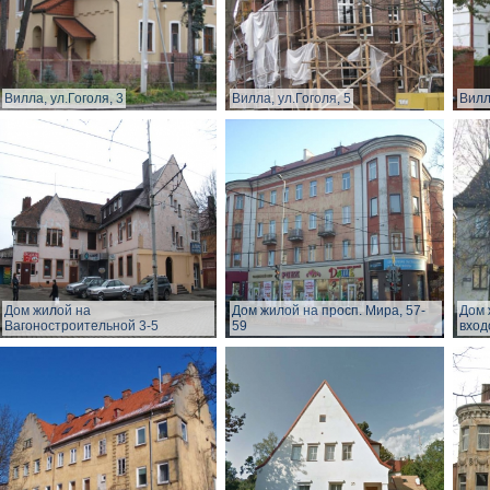
Вилла, ул.Гоголя, 3
Вилла, ул.Гоголя, 5
Вилл
Дом жилой на
Дом жилой на просп. Мира, 57-
Дом 
Вагоностроительной 3-5
59
вход