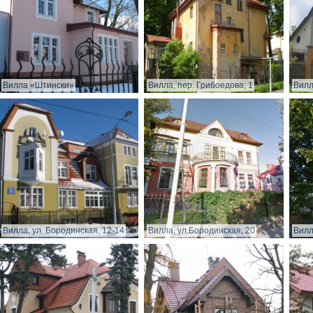
Вилла «Штински»
Вилла, пер. Грибоедова, 1
Вилл
Вилла, ул. Бородинская, 12-14
Вилла, ул.Бородинская, 20
Вилл