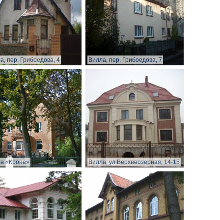
а, пер. Грибоедова, 4
Вилла, пер. Грибоедова, 7
а «Кроне»
Вилла, ул.Верхнеозерная, 14-15