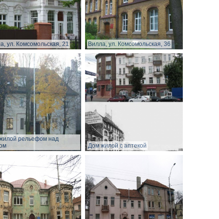
а, ул. Комсомольская, 21
Вилла, ул. Комсомольская, 36
жилой рельефом над
ом
Дом жилой с аптекой