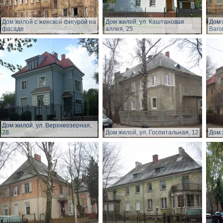
Дом жилой с женской фигурой на
Дом жилой, ул. Каштановая
Дом 
фасаде
аллея, 25
Ваго
Дом жилой, ул. Верхнеозерная,
28
Дом жилой, ул. Госпитальная, 12
Дом 