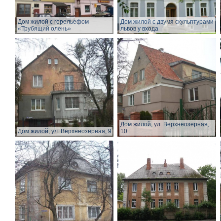
Дом жилой с горельефом
Дом жилой с двумя скульптурами
«Трубящий олень»
львов у входа
Дом жилой, ул. Верхнеозерная,
Дом жилой, ул. Верхнеозерная, 9
10