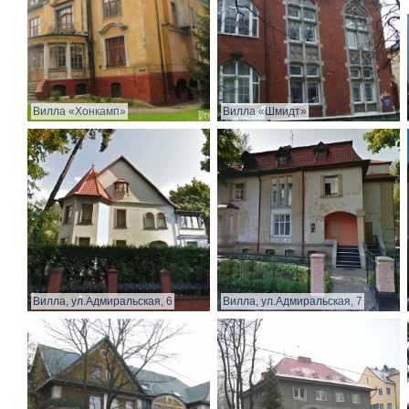
Вилла «Хонкамп»
Вилла «Шмидт»
Вилла, ул.Адмиральская, 6
Вилла, ул.Адмиральская, 7