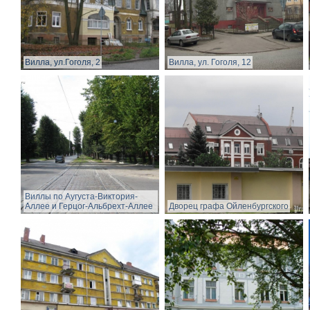
Вилла, ул.Гоголя, 2
Вилла, ул. Гоголя, 12
Виллы по Аугуста-Виктория-
Аллее и Герцог-Альбрехт-Аллее
Дворец графа Ойленбургского