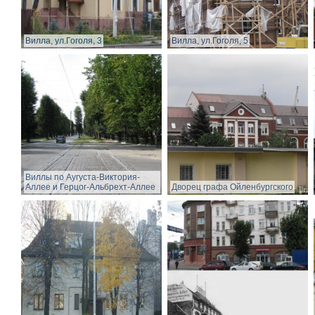
Вилла, ул.Гоголя, 3
Вилла, ул.Гоголя, 5
Виллы по Аугуста-Виктория-
Аллее и Герцог-Альбрехт-Аллее
Дворец графа Ойленбургского