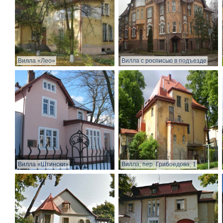
Вилла «Лео»
Вилла с росписью в подъезде
Вилла «Штински»
Вилла, пер. Грибоедова, 1