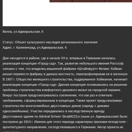
Вилла, ул.Адмиральская, 6
Статус: Объект культурного наследия регионального значения
Адрес: г. Калининград, ул.Адмиральская, 6
Дом находится в районе, где в начале XX в. впервые в Германии началась
реализация концепции «Город-сад». Так, развитие небольшого имения Ратсхоф
связано с тем, что владелец машинной фабрики «Штайнфурт» Феликс Хойман
решил перевести фабрику в данную местность, перепрофилировав ее в вагонную.
В 1907 г. Общество жилищного строительства, поддержанное Хойманом, начинает
реализацию концепции «Город-сад». Данная концепция основывалась на решении
проблемы строительства комфортного дешевого жилья на городской окраине.
Вокруг построек предусматривалось озеленение, что как раз и отвечало
требованиям, сформулированным в концепции. Также проект предусматривал
строительство многосемейных двухэтажных домов (наряду с домами
односемейными). Участки передавались в наследственную аренду.
Двухэтажное здание по Admiral-Scheer-Stra&#223;e (ныне ул. Адмиральская) было
построено до 1914 г. Именно для этого периода характерны признаки югендстиля -
архитектурного направления, господствовавшего в Германии. Автор проекта не