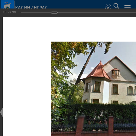
КАЛИНИНГРАД
13
из
90
Город Калининград
›
Город
›
Фотогалерея
›
Достопримечательности
›
Виллы и дома
Достопримечательности
Виллы и дома
28.02.2014