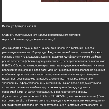
Вилла, ул.Адмиральская, 6
Статус: Объект культурного наследия регионального значения
Адрес: г. Калининград, ул.Адмиральская, 6
Дом находится в районе, где в начале XX в. впервые в Германии началась
реализация концепции «Город-сад». Так, развитие небольшого имения Ратсхоф
связано с тем, что владелец машинной фабрики «Штайнфурт» Феликс Хойман
решил перевести фабрику в данную местность, перепрофилировав ее в вагонную.
В 1907 г. Общество жилищного строительства, поддержанное Хойманом, начинает
реализацию концепции «Город-сад». Данная концепция основывалась на решении
проблемы строительства комфортного дешевого жилья на городской окраине.
Вокруг построек предусматривалось озеленение, что как раз и отвечало
требованиям, сформулированным в концепции. Также проект предусматривал
строительство многосемейных двухэтажных домов (наряду с домами
односемейными). Участки передавались в наследственную аренду.
Двухэтажное здание по Admiral-Scheer-Stra&#223;e (ныне ул. Адмиральская) было
построено до 1914 г. Именно для этого периода характерны признаки югендстиля -
архитектурного направления, господствовавшего в Германии. Автор проекта не