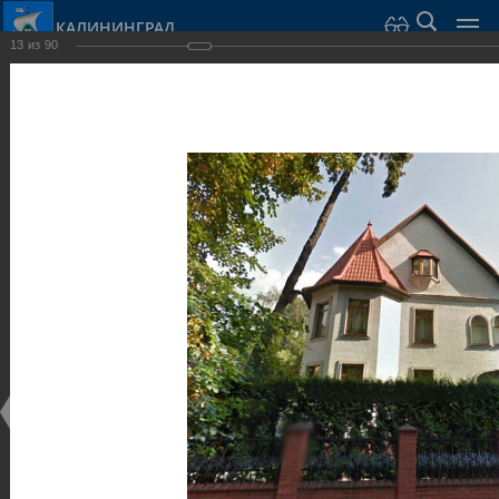
КАЛИНИНГРАД
13
из
90
Город Калининград
›
Город
›
Фотогалерея
›
Достопримечательности
›
Виллы и дома
Достопримечательности
Виллы и дома
28.02.2014