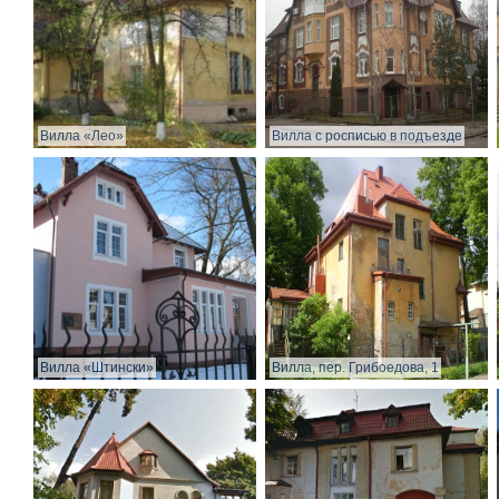
Вилла «Лео»
Вилла с росписью в подъезде
Вилла «Штински»
Вилла, пер. Грибоедова, 1