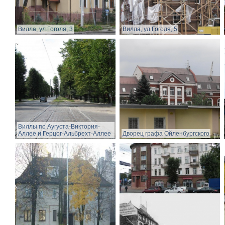
Вилла, ул.Гоголя, 3
Вилла, ул.Гоголя, 5
Виллы по Аугуста-Виктория-
Аллее и Герцог-Альбрехт-Аллее
Дворец графа Ойленбургского