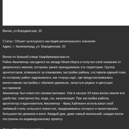
Вилла, ул.Бородинская, 20
Статус: Объект культурного наследия регионального значения
Адрес: г. Калининград, ул. Бородинская, 20
Вилла по бывшей улице Хаарбрюкерштрассе.
Район Амалиенау находился на западе Кёнигсберга и получил своё название от
дворянского имения, которому ранее принадлежала эта территория. Группа
архитекторов, взявшихся за планировку застройки района, составили единый план,
по которому район задумывался, как «город-сад», где предусматривалась
малоэтажная застройка с обилием деревьев, зачастую редких и цветущих
кустарников.
Амалиенау был известен своими виллами. Уже в начале XX века виллы имели все
удобства: электричество, вода, газ, канализация. При застройке района,
архитектор и вдохновитель Амалиенау - Фриц Хайтманн использовал свой
любимый стиль сельского поместья, придерживаясь которого и проектировал
большинство домиков и вилл. Каждый дом, даже самый маленький, каждая вилла
построены по индивидуальному проекту.