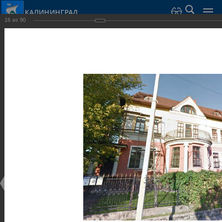
КАЛИНИНГРАД
16
из
90
Город Калининград
›
Город
›
Фотогалерея
›
Достопримечательности
›
Виллы и дома
Достопримечательности
Виллы и дома
28.02.2014