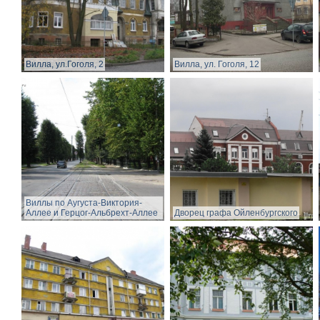
Вилла, ул.Гоголя, 2
Вилла, ул. Гоголя, 12
Виллы по Аугуста-Виктория-
Аллее и Герцог-Альбрехт-Аллее
Дворец графа Ойленбургского