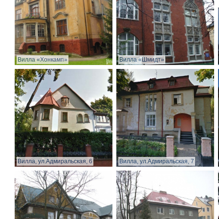
Вилла «Хонкамп»
Вилла «Шмидт»
Вилла, ул.Адмиральская, 6
Вилла, ул.Адмиральская, 7