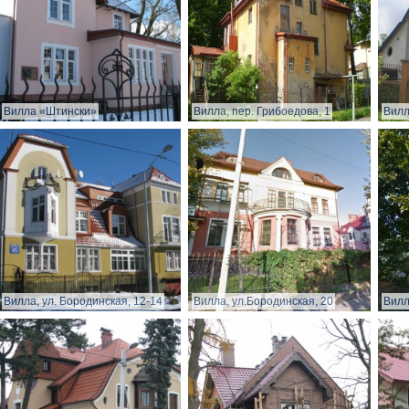
Вилла «Штински»
Вилла, пер. Грибоедова, 1
Вилл
Вилла, ул. Бородинская, 12-14
Вилла, ул.Бородинская, 20
Вилл