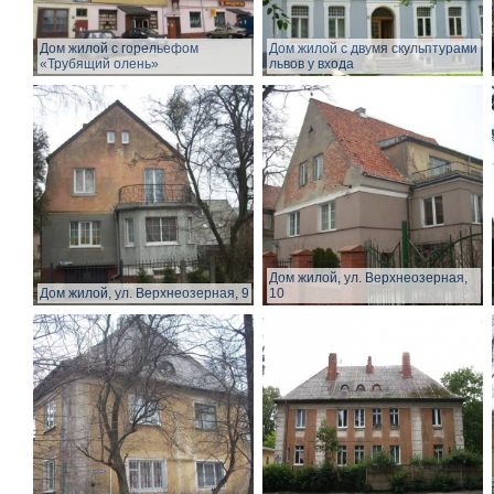
Дом жилой с горельефом
Дом жилой с двумя скульптурами
«Трубящий олень»
львов у входа
Дом жилой, ул. Верхнеозерная,
Дом жилой, ул. Верхнеозерная, 9
10