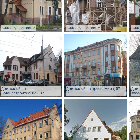
Вилла, ул.Гоголя, 3
Вилла, ул.Гоголя, 5
Вилл
Дом жилой на
Дом жилой на просп. Мира, 57-
Дом 
Вагоностроительной 3-5
59
вход