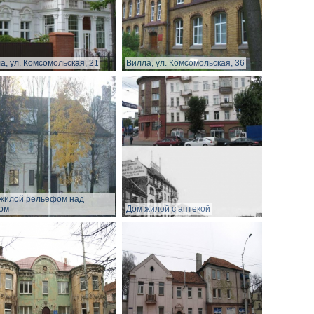
а, ул. Комсомольская, 21
Вилла, ул. Комсомольская, 36
жилой рельефом над
ом
Дом жилой с аптекой