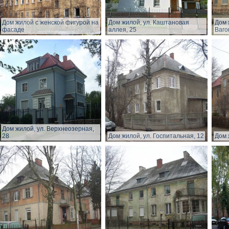
Дом жилой с женской фигурой на
Дом жилой, ул. Каштановая
Дом 
фасаде
аллея, 25
Ваго
Дом жилой, ул. Верхнеозерная,
28
Дом жилой, ул. Госпитальная, 12
Дом 