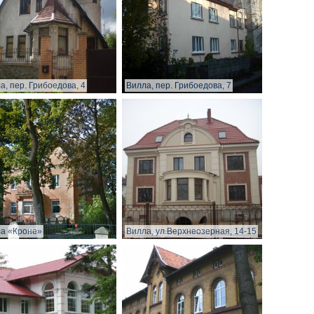
а, пер. Грибоедова, 4
Вилла, пер. Грибоедова, 7
а «Кроне»
Вилла, ул.Верхнеозерная, 14-15