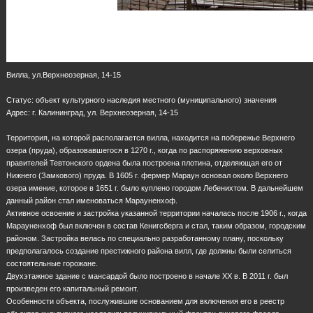
Вилла, ул.Верхнеозерная, 14-15
Статус: объект культурного наследия местного (муниципального) значения
Адрес: г. Калининград, ул. Верхнеозерная, 14-15
Территория, на которой располагается вилла, находится на побережье Верхнего
озера (пруда), образовавшегося в 1270 г., когда по распоряжению верховных
правителей Тевтонского ордена была построена плотина, отделяющая его от
Нижнего (Замкового) пруда. В 1605 г. фермер Мараун основал около Верхнего
озера имение, которое в 1651 г. было куплено городом Лебенихтом. В дальнейшем
данный район стал именоваться Марауненхоф.
Активное освоение и застройка указанной территории началась после 1906 г., когда
Марауненхоф был включен в состав Кенигсберга и стал, таким образом, городским
районом. Застройка велась по специально разработанному плану, поскольку
предполагалось создание престижного района вилл, где должны были селиться
состоятельные горожане.
Двухэтажное здание с мансардой было построено в начале XX в. В 2011 г. был
произведен его капитальный ремонт.
Особенности объекта, послужившие основанием для включения его в реестр