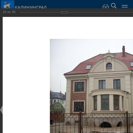
КАЛИНИНГРАД
18
из
90
Город Калининград
›
Город
›
Фотогалерея
›
Достопримечательности
›
Виллы и дома
Достопримечательности
Виллы и дома
28.02.2014