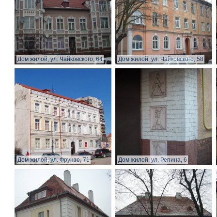
Дом жилой, ул. Чайковского, 64
Дом жилой, ул. Чайковского, 58
Дом жилой, ул. Фрунзе, 71
Дом жилой, ул. Репина, 6