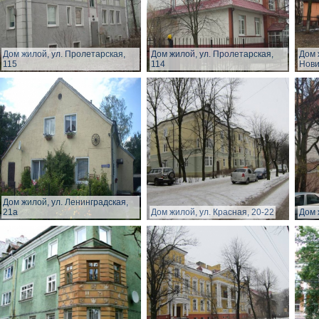
Дом жилой, ул. Пролетарская,
Дом жилой, ул. Пролетарская,
Дом 
115
114
Нови
Дом жилой, ул. Ленинградская,
21а
Дом жилой, ул. Красная, 20-22
Дом 