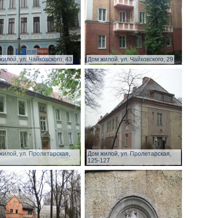
жилой, ул. Чайковского, 43
Дом жилой, ул. Чайковского, 29
жилой, ул. Пролетарская,
Дом жилой, ул. Пролетарская,
125-127