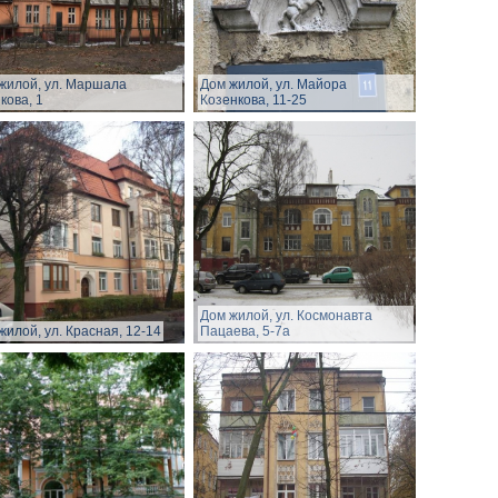
жилой, ул. Маршала
Дом жилой, ул. Майора
кова, 1
Козенкова, 11-25
Дом жилой, ул. Космонавта
жилой, ул. Красная, 12-14
Пацаева, 5-7а