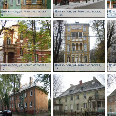
Дом жилой, ул. Комсомольская,
Дом жилой, ул. Комсомольская,
Дом 
80-88
38-40
37-3
Дом жилой, ул. Комсомольская,
Дом жилой, ул. Комсомольская,
Дом 
17
15
12