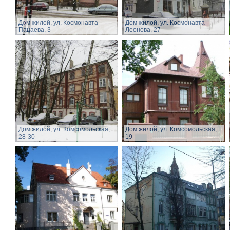
Дом жилой, ул. Космонавта
Дом жилой, ул. Космонавта
Пацаева, 3
Леонова, 27
Дом жилой, ул. Комсомольская,
Дом жилой, ул. Комсомольская,
28-30
19