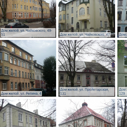
Дом жилой, ул. Чайковского, 49-
51
Дом жилой, ул. Чайковского, 47
Дом 
Дом жилой, ул. Пролетарская,
Дом 
Дом жилой, ул. Репина, 4
131
129