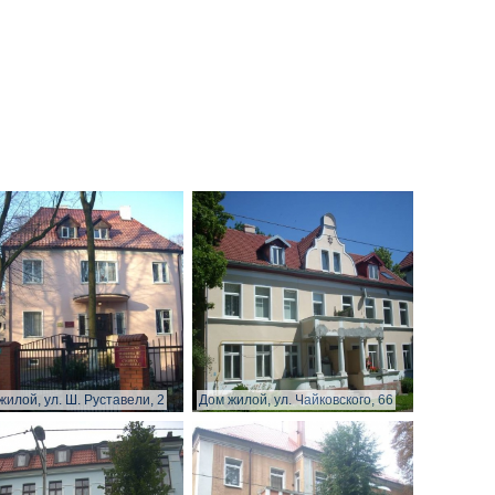
жилой, ул. Ш. Руставели, 2
Дом жилой, ул. Чайковского, 66