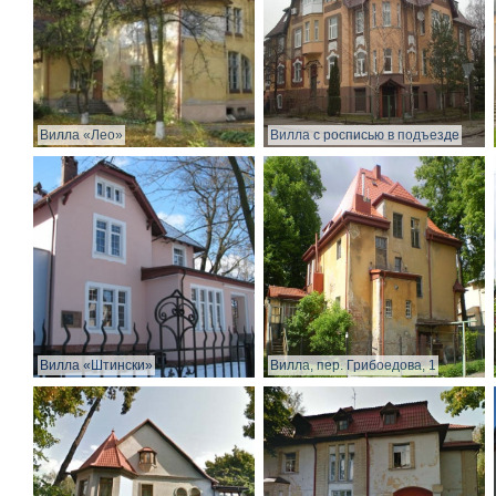
Вилла «Лео»
Вилла с росписью в подъезде
Вилла «Штински»
Вилла, пер. Грибоедова, 1