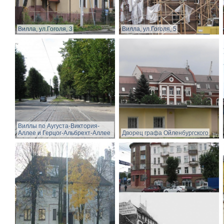
Вилла, ул.Гоголя, 3
Вилла, ул.Гоголя, 5
Виллы по Аугуста-Виктория-
Аллее и Герцог-Альбрехт-Аллее
Дворец графа Ойленбургского