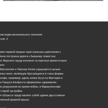
 наследия регионального значения
голя, 3
можен первый прорыв через вальные укрепления к
 была построена дорога к бывшему поместью
от Верхнего пруда возникло за короткое время второе
илл.
у Кёртеаллее и Лавскер Аллее украшаются целым
вных вилл, являющие бросающиеся в глаза формы
хофе, например, вдоль аллеи Аугусты-Виктории и
и Герцога Альбрехта оформлены сдержаннее.
е разрушения во время войны, в Марауненхофе
старой застройки.
т-Штрассе представляет собой здание двухэтажное
ленённой формой крыши.