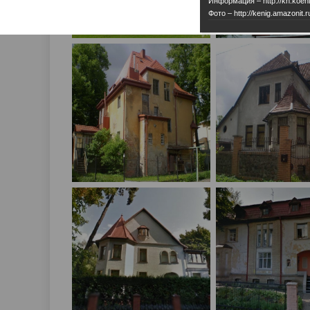
Информация – http://kn.koeni
Фото – http://kenig.amazonit.r