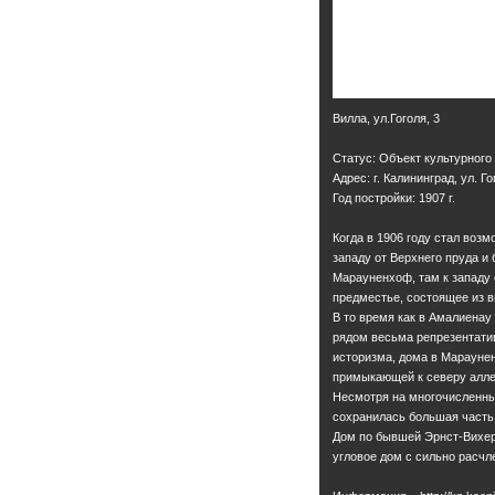
Вилла, ул.Гоголя, 3
Статус: Объект культурного
Адрес: г. Калининград, ул. Го
Год постройки: 1907 г.
Когда в 1906 году стал воз
западу от Верхнего пруда и
Марауненхоф, там к западу 
предместье, состоящее из в
В то время как в Амалиена
рядом весьма репрезентати
историзма, дома в Мараунен
примыкающей к северу алле
Несмотря на многочисленны
сохранилась большая часть 
Дом по бывшей Эрнст-Вихер
угловое дом с сильно расч