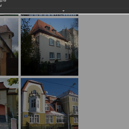
g.ru/
u/