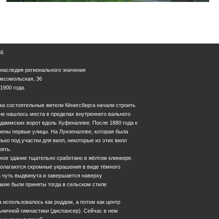
36
 наследия регионального значения
Комсомольская, 36
1900 года.
ека состоятельные жители Кёнигсберга начали строить
не нашлось места в пределах внутреннего вального
ндаммских ворот вдоль Хуфеналлее. После 1880 года к
оены первые улицы. На Луизеналлее, которая была
ько под участки для вилл, некоторые из этих вилл
оять.
ое здание тщательно сработано в жёлтом клинкере.
полагаются скромные украшения в виде тёмного
а чуть выдвинута и завершается наверху
кие были приняты тогда в сельском стиле
 использовалось как роддом, а потом как центр
ничной гимнастики (диспансер). Сейчас в нем