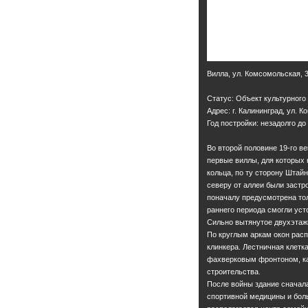
Вилла, ул. Комсомольская, 
Статус: Объект культурного
Адрес: г. Калининград, ул. 
Год постройки: незадолго до 
Во второй половине 19-го в
первые виллы, для которых 
кольца, по ту сторону Штай
северу от аллеи были застр
поначалу предусмотрена тол
раннего периода смогли уст
Сильно вытянутое двухэтажн
По круглым аркам окон рас
клинкера. Лестничная клетк
фахверковым фронтоном, ка
строительства.
После войны здание сначала
спортивной медицины и боль