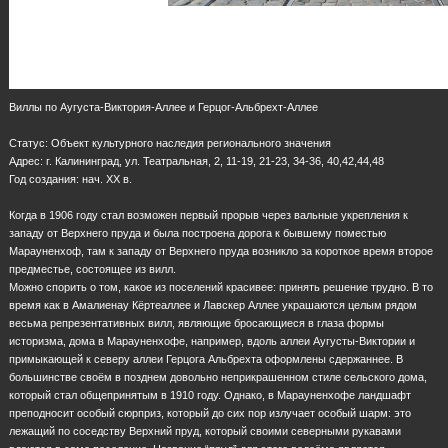
Виллы по Аугуста-Виктория-Аллее и Герцог-Альбрехт-Аллее
Статус: Объект культурного наследия регионального значения
Адрес: г. Калининград, ул. Театральная, 2, 11-19, 21-23, 34-36, 40,42,44,48
Год создания: нач. ХХ в.
Когда в 1906 году стал возможен первый прорыв через вальные укрепления к
западу от Верхнего пруда и была построена дорога к бывшему поместью
Марауненхоф, там к западу от Верхнего пруда возникло за короткое время второе
предместье, состоящее из вилл.
Можно спорить о том, какое из поселений красивее: принять решение трудно. В то
время как в Амалиенау Кёртеаллее и Лавскер Аллее украшаются целым рядом
весьма репрезентативных вилл, являющие бросающиеся в глаза формы
историзма, дома в Марауненхофе, например, вдоль аллеи Аугусты-Виктории и
примыкающей к северу аллеи Герцога Альбрехта оформлены сдержаннее. В
большинстве своём в позднем довольно неприкрашенном стиле сельского дома,
который стал общепринятым в 1910 году. Однако, в Марауненхофе ландшафт
преподносит особый сюрприз, который до сих пор излучает особый шарм: это
лежащий по соседству Верхний пруд, который своими северными рукавами