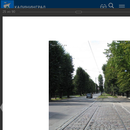
КАЛИНИНГРАД
25
из
90
Город Калининград
›
Город
›
Фотогалерея
›
Достопримечательности
›
Виллы и дома
Достопримечательности
Виллы и дома
28.02.2014