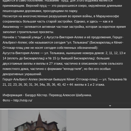
вдаются в само поселение. Название “пруд” для этого водоёма является
принижающим. Верхний пруд — это разросшееся озеро, окружённое длинными
пешеходными дорожками, проходящими по парку.
Несмотря на многочисленные разрушения во время войны, в Марауненхофе
сохранилась большая часть старой застройки. Однако, и здесь — как и в
Амалиенау — затевается активная частная застройка, которая за короткое время
заполнит строительные просветы.
Начнём с “главной улицы”, с Аугуста-Виктория-Аллее и её продолжения, Герцог-
Альбрехт-Аллее; обе называются сегодня “ул. Тельмана” (Бисмаркплац и Кёниг-
Оттокар-плац уже не носят сегодня собственных обозначений):
Аугуста-Виктория-Аллее — ул. Тельмана, нынешние номера домов: 2, 11, 12, 13 и
14 (вплоть до Бисмаркплац) и № 15 (у бывшей Бисмаркплац): большие
двухэтажные виллы и виллы в 2? этажа; частично в описанном стиле сельского
поместного дома, частично с формами “югендстиля”, но без его особых
декоративных украшений.
Герцог-Альбрехт-Аллее (включая бывшую Кёниг-Оттокар-плац) — ул. Тельмана №
21, 22, 23, 26, 30, 31, 34, 34a, 35, 36, 40, 42 + 44: виллы в 1 и 2 этажа.
Информация - Балдур Кёстер. Перевод Алексея Шабунина.
Фото – http://vtrip.ru/