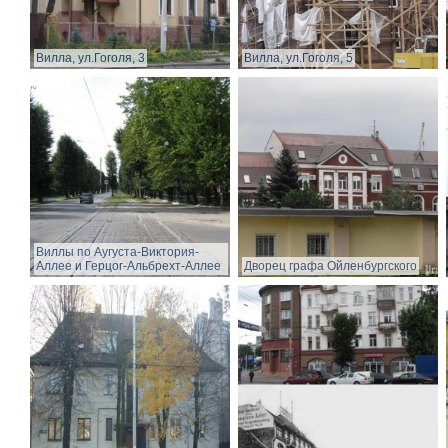
Вилла, ул.Гоголя, 3
Вилла, ул.Гоголя, 5
Виллы по Аугуста-Виктория-
Аллее и Герцог-Альбрехт-Аллее
Дворец графа Ойленбургского