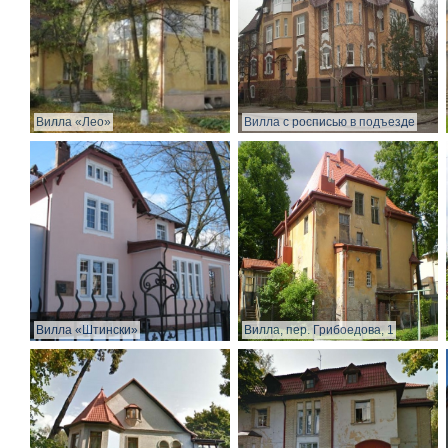
Вилла «Лео»
Вилла с росписью в подъезде
Вилла «Штински»
Вилла, пер. Грибоедова, 1