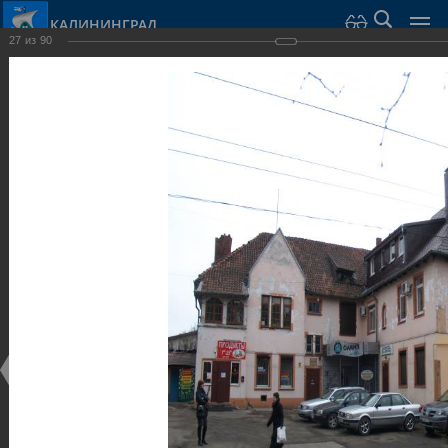
КАЛИНИНГРАД
27
из
90
Город Калининград
›
Город
›
Фотогалерея
›
Достопримечательности
›
Виллы и дома
Достопримечательности
Виллы и дома
28.02.2014