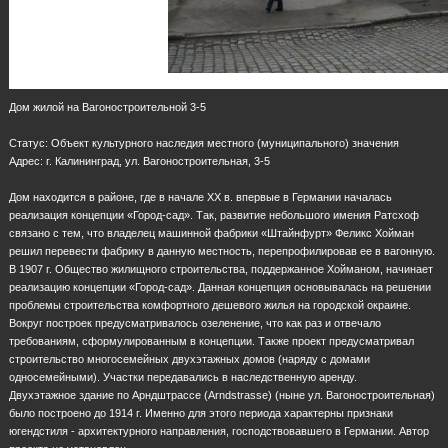
Дом жилой на Вагоностроительной 3-5
Статус: Объект культурного наследия местного (муниципального) значения
Адрес: г. Калининград, ул. Вагоностроительная, 3-5
Дом находится в районе, где в начале XX в. впервые в Германии началась
реализация концепции «Город-сад». Так, развитие небольшого имения Ратсхоф
связано с тем, что владелец машинной фабрики «Штайнфурт» Феликс Хойман
решил перевести фабрику в данную местность, перепрофилировав ее в вагонную.
В 1907 г. Общество жилищного строительства, поддержанное Хойманом, начинает
реализацию концепции «Город-сад». Данная концепция основывалась на решении
проблемы строительства комфортного дешевого жилья на городской окраине.
Вокруг построек предусматривалось озеленение, что как раз и отвечало
требованиям, сформулированным в концепции. Также проект предусматривал
строительство многосемейных двухэтажных домов (наряду с домами
односемейными). Участки передавались в наследственную аренду.
Двухэтажное здание по Арндштрассе (Arndstrasse) (ныне ул. Вагоностроительная)
было построено до 1914 г. Именно для этого периода характерны признаки
югендстиля - архитектурного направления, господствовавшего в Германии. Автор