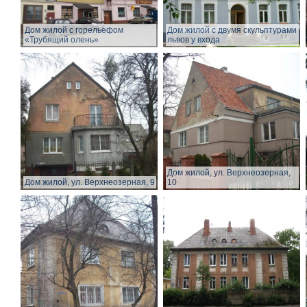
Дом жилой с горельефом
Дом жилой с двумя скульптурами
«Трубящий олень»
львов у входа
Дом жилой, ул. Верхнеозерная,
Дом жилой, ул. Верхнеозерная, 9
10