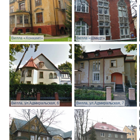
Вилла «Хонкамп»
Вилла «Шмидт»
Вилла, ул.Адмиральская, 6
Вилла, ул.Адмиральская, 7