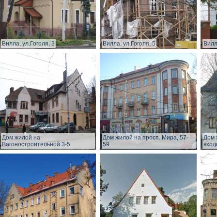
Вилла, ул.Гоголя, 3
Вилла, ул.Гоголя, 5
Вилл
Дом жилой на
Дом жилой на просп. Мира, 57-
Дом 
Вагоностроительной 3-5
59
вход