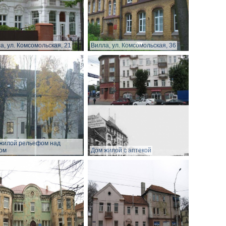
а, ул. Комсомольская, 21
Вилла, ул. Комсомольская, 36
жилой рельефом над
ом
Дом жилой с аптекой