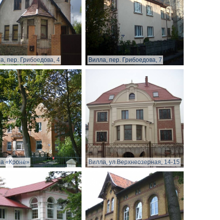
а, пер. Грибоедова, 4
Вилла, пер. Грибоедова, 7
а «Кроне»
Вилла, ул.Верхнеозерная, 14-15