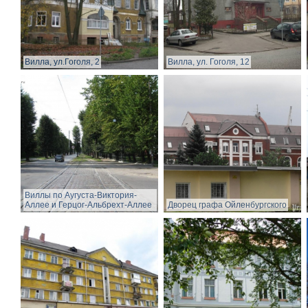
Вилла, ул.Гоголя, 2
Вилла, ул. Гоголя, 12
Виллы по Аугуста-Виктория-
Аллее и Герцог-Альбрехт-Аллее
Дворец графа Ойленбургского