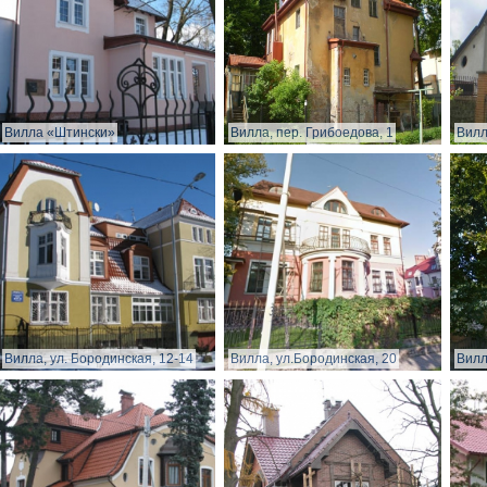
Вилла «Штински»
Вилла, пер. Грибоедова, 1
Вилл
Вилла, ул. Бородинская, 12-14
Вилла, ул.Бородинская, 20
Вилл