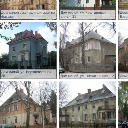
Дом жилой с женской фигурой на
Дом жилой, ул. Каштановая
Дом 
фасаде
аллея, 25
Ваго
Дом жилой, ул. Верхнеозерная,
28
Дом жилой, ул. Госпитальная, 12
Дом 