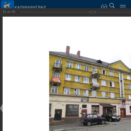
КАЛИНИНГРАД
31
из
90
Город Калининград
›
Город
›
Фотогалерея
›
Достопримечательности
›
Виллы и дома
Достопримечательности
Виллы и дома
28.02.2014