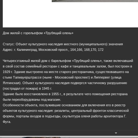
Дом жилой с горельефом «Трубящий олень»
Статус: Объект культурного наследия местного (муниципального) значения
Адрес: г. Калининград, Московский просп., 164,166, 168,170, 172
Четырехэтажный жилой дом с барельефом «Трубящий олень», также включавший
в свой состав семейный ресторан с кафе и танцевальным залом, был построен в
1929 г. Здание выстроено на месте старого ресторанчика, существовавшего на
стыке Тапиауерштрассе (ныне - Московский проспект) и Липпервег (улица
Ялтинская). Объект культурного наследия подвергся частичному разрушению
(пострадал от пожара) в 1945 г.
Здание было восстановлено в 1955 г., в результате чего помещения ресторана
были переоборудованы под магазин.
Особенности объекта, послужившие основанием для включения его в реестр
объектов культурного наследия: ризалиты, центральный фронтон классической
формы, порталы входов в подъезды, скульптура оленя работы архитектора Г.
Фуга.