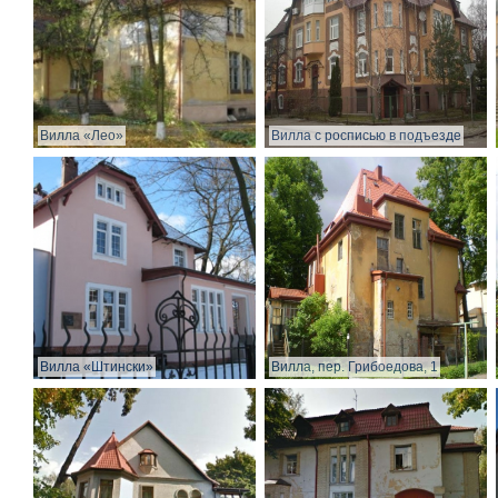
Вилла «Лео»
Вилла с росписью в подъезде
Вилла «Штински»
Вилла, пер. Грибоедова, 1