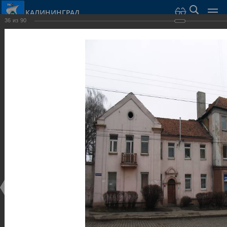
КАЛИНИНГРАД
36
из
90
Город Калининград
›
Город
›
Фотогалерея
›
Достопримечательности
›
Виллы и дома
Достопримечательности
Виллы и дома
28.02.2014