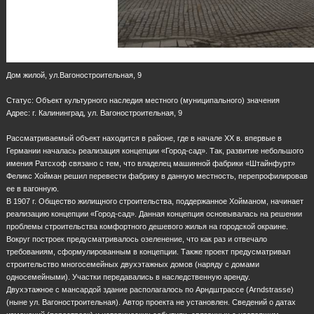
Дом жилой, ул.Вагоностроительная, 9
Статус: Объект культурного наследия местного (муниципального) значения
Адрес: г. Калининград, ул. Вагоностроительная, 9
Рассматриваемый объект находится в районе, где в начале XX в. впервые в
Германии началась реализация концепции «Город-сад». Так, развитие небольшого
имения Ратсхоф связано с тем, что владелец машинной фабрики «Штайнфурт»
Феликс Хойман решил перевести фабрику в данную местность, перепрофилировав
ее в вагонную.
В 1907 г. Общество жилищного строительства, поддержанное Хойманом, начинает
реализацию концепции «Город-сад». Данная концепция основывалась на решении
проблемы строительства комфортного дешевого жилья на городской окраине.
Вокруг построек предусматривалось озеленение, что как раз и отвечало
требованиям, сформулированным в концепции. Также проект предусматривал
строительство многосемейных двухэтажных домов (наряду с домами
односемейными). Участки передавались в наследственную аренду.
Двухэтажное с мансардой здание располагалось по Арндштрассе (Arndstrasse)
(ныне ул. Вагоностроительная). Автор проекта не установлен. Сведений о датах