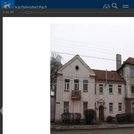
КАЛИНИНГРАД
3
из
90
Город Калининград
›
Город
›
Фотогалерея
›
Достопримечательности
›
Виллы и дома
Достопримечательности
Виллы и дома
28.02.2014