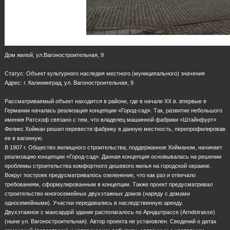
Дом жилой, ул.Вагоностроительная, 9
Статус: Объект культурного наследия местного (муниципального) значения
Адрес: г. Калининград, ул. Вагоностроительная, 9
Рассматриваемый объект находится в районе, где в начале XX в. впервые в
Германии началась реализация концепции «Город-сад». Так, развитие небольшого
имения Ратсхоф связано с тем, что владелец машинной фабрики «Штайнфурт»
Феликс Хойман решил перевести фабрику в данную местность, перепрофилировав
ее в вагонную.
В 1907 г. Общество жилищного строительства, поддержанное Хойманом, начинает
реализацию концепции «Город-сад». Данная концепция основывалась на решении
проблемы строительства комфортного дешевого жилья на городской окраине.
Вокруг построек предусматривалось озеленение, что как раз и отвечало
требованиям, сформулированным в концепции. Также проект предусматривал
строительство многосемейных двухэтажных домов (наряду с домами
односемейными). Участки передавались в наследственную аренду.
Двухэтажное с мансардой здание располагалось по Арндштрассе (Arndstrasse)
(ныне ул. Вагоностроительная). Автор проекта не установлен. Сведений о датах