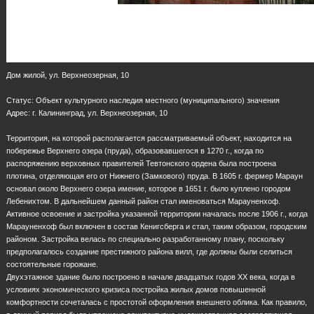
Дом жилой, ул. Верхнеозерная, 10
Статус: Объект культурного наследия местного (муниципального) значения
Адрес: г. Калининград, ул. Верхнеозерная, 10
Территория, на которой располагается рассматриваемый объект, находится на
побережье Верхнего озера (пруда), образовавшегося в 1270 г., когда по
распоряжению верховных правителей Тевтонского ордена была построена
плотина, отделяющая его от Нижнего (Замкового) пруда. В 1605 г. фермер Мараун
основал около Верхнего озера имение, которое в 1651 г. было куплено городом
Лебенихтом. В дальнейшем данный район стал именоваться Марауненхоф.
Активное освоение и застройка указанной территории началась после 1906 г., когда
Марауненхоф был включен в состав Кенигсберга и стал, таким образом, городским
районом. Застройка велась по специально разработанному плану, поскольку
предполагалось создание престижного района вилл, где должны были селиться
состоятельные горожане.
Двухэтажное здание было построено в начале двадцатых годов XX века, когда в
условиях экономического кризиса постройка жилых домов повышенной
комфортности сочеталась с простотой оформления внешнего облика. Как правило,