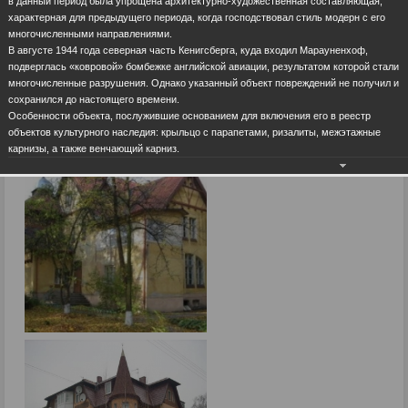
в данный период была упрощена архитектурно-художественная составляющая,
характерная для предыдущего периода, когда господствовал стиль модерн с его
многочисленными направлениями.
В августе 1944 года северная часть Кенигсберга, куда входил Марауненхоф,
подверглась «ковровой» бомбежке английской авиации, результатом которой стали
многочисленные разрушения. Однако указанный объект повреждений не получил и
сохранился до настоящего времени.
Особенности объекта, послужившие основанием для включения его в реестр
объектов культурного наследия: крыльцо с парапетами, ризалиты, межэтажные
карнизы, а также венчающий карниз.