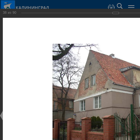
КАЛИНИНГРАД
38
из
90
Город Калининград
›
Город
›
Фотогалерея
›
Достопримечательности
›
Виллы и дома
Достопримечательности
Виллы и дома
28.02.2014