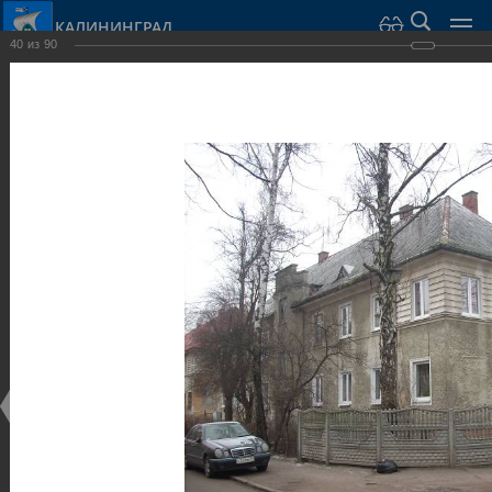
КАЛИНИНГРАД
40
из
90
Город Калининград
›
Город
›
Фотогалерея
›
Достопримечательности
›
Виллы и дома
Достопримечательности
Виллы и дома
28.02.2014