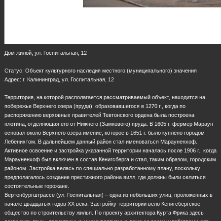
Дом жилой, ул. Госпитальная, 12
Статус: Объект культурного наследия местного (муниципального) значения
Адрес: г. Калининград, ул. Госпитальная, 12
Территория, на которой располагается рассматриваемый объект, находится на
побережье Верхнего озера (пруда), образовавшегося в 1270 г., когда по
распоряжению верховных правителей Тевтонского ордена была построена
плотина, отделяющая его от Нижнего (Замкового) пруда. В 1605 г. фермер Мараун
основал около Верхнего озера имение, которое в 1651 г. было куплено городом
Лебенихтом. В дальнейшем данный район стал именоваться Марауненхоф.
Активное освоение и застройка указанной территории началась после 1906 г., когда
Марауненхоф был включен в состав Кенигсберга и стал, таким образом, городским
районом. Застройка велась по специально разработанному плану, поскольку
предполагалось создание престижного района вилл, где должны были селиться
состоятельные горожане.
Вертенбургштрассе (ул. Госпитальная) – одна из небольших улиц, проложенных в
начале двадцатых годов ХХ века. Застройку территории вело Кенигсбергское
общество по строительству жилья. По проекту архитектора Курта Фрика здесь