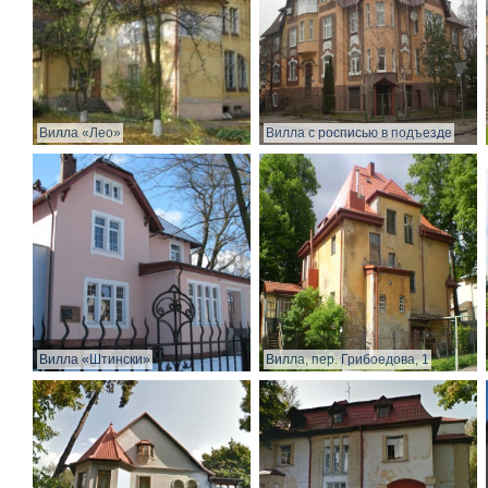
Вилла «Лео»
Вилла с росписью в подъезде
Вилла «Штински»
Вилла, пер. Грибоедова, 1