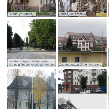
Вилла, ул.Гоголя, 3
Вилла, ул.Гоголя, 5
Виллы по Аугуста-Виктория-
Аллее и Герцог-Альбрехт-Аллее
Дворец графа Ойленбургского