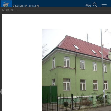
КАЛИНИНГРАД
50
из
90
Город Калининград
›
Город
›
Фотогалерея
›
Достопримечательности
›
Виллы и дома
Достопримечательности
Виллы и дома
28.02.2014