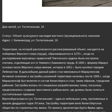
Дом жилой, ул. Госпитальная, 16
Статус: Объект культурного наследия местного (муниципального) значения
Адрес: г. Калининград, ул. Госпитальная, 16
Территория, на которой располагается рассматриваемый объект, находится на
побережье Верхнего озера (пруда), образовавшегося в 1270 г., когда по
распоряжению верховных правителей Тевтонского ордена была построена
плотина, отделяющая его от Нижнего (Замкового) пруда. В 1605 г. фермер Мараун
основал около Верхнего озера имение, которое в 1651 г. было куплено городом
Лебенихтом. В дальнейшем данный район стал именоваться Марауненхоф.
Активное освоение и застройка указанной территории началась после 1906 г., когда
Марауненхоф был включен в состав Кенигсберга и стал, таким образом, городским
районом. Застройка велась по специально разработанному плану, поскольку
предполагалось создание престижного района вилл, где должны были селиться
состоятельные горожане.
Вертенбургштрассе (ул. Госпитальная) – одна из небольших улиц, проложенных в
начале двадцатых годов ХХ века. Застройку территории вело Кенигсбергское
общество по строительству жилья. По проекту архитектора Курта Фрика здесь