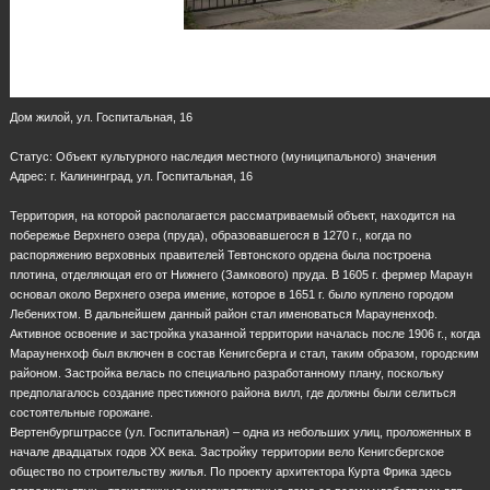
Дом жилой, ул. Госпитальная, 16
Статус: Объект культурного наследия местного (муниципального) значения
Адрес: г. Калининград, ул. Госпитальная, 16
Территория, на которой располагается рассматриваемый объект, находится на
побережье Верхнего озера (пруда), образовавшегося в 1270 г., когда по
распоряжению верховных правителей Тевтонского ордена была построена
плотина, отделяющая его от Нижнего (Замкового) пруда. В 1605 г. фермер Мараун
основал около Верхнего озера имение, которое в 1651 г. было куплено городом
Лебенихтом. В дальнейшем данный район стал именоваться Марауненхоф.
Активное освоение и застройка указанной территории началась после 1906 г., когда
Марауненхоф был включен в состав Кенигсберга и стал, таким образом, городским
районом. Застройка велась по специально разработанному плану, поскольку
предполагалось создание престижного района вилл, где должны были селиться
состоятельные горожане.
Вертенбургштрассе (ул. Госпитальная) – одна из небольших улиц, проложенных в
начале двадцатых годов ХХ века. Застройку территории вело Кенигсбергское
общество по строительству жилья. По проекту архитектора Курта Фрика здесь