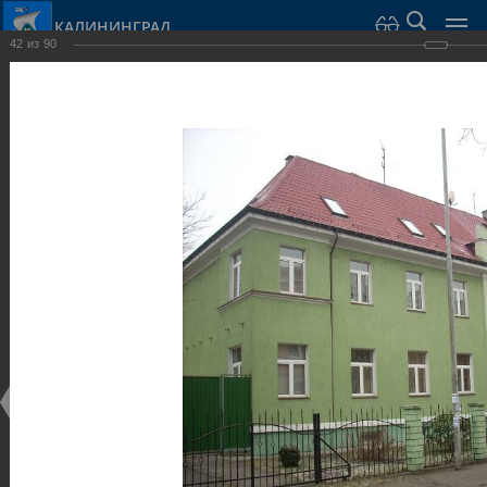
КАЛИНИНГРАД
42
из
90
Город Калининград
›
Город
›
Фотогалерея
›
Достопримечательности
›
Виллы и дома
Достопримечательности
Виллы и дома
28.02.2014