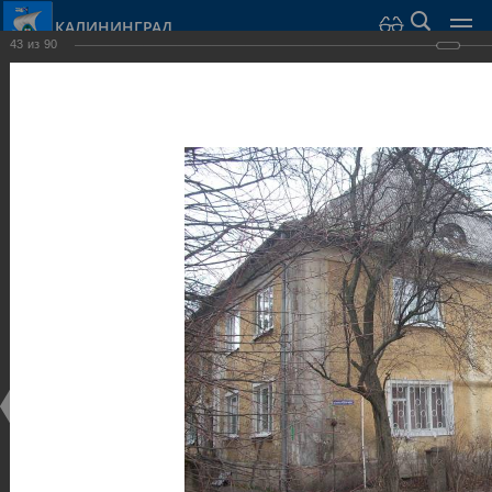
КАЛИНИНГРАД
43
из
90
Город Калининград
›
Город
›
Фотогалерея
›
Достопримечательности
›
Виллы и дома
Достопримечательности
Виллы и дома
28.02.2014