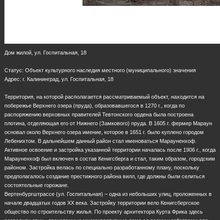
Дом жилой, ул. Госпитальная, 18
Статус: Объект культурного наследия местного (муниципального) значения
Адрес: г. Калининград, ул. Госпитальная, 18
Территория, на которой располагается рассматриваемый объект, находится на
побережье Верхнего озера (пруда), образовавшегося в 1270 г., когда по
распоряжению верховных правителей Тевтонского ордена была построена
плотина, отделяющая его от Нижнего (Замкового) пруда. В 1605 г. фермер Мараун
основал около Верхнего озера имение, которое в 1651 г. было куплено городом
Лебенихтом. В дальнейшем данный район стал именоваться Марауненхоф.
Активное освоение и застройка указанной территории началась после 1906 г., когда
Марауненхоф был включен в состав Кенигсберга и стал, таким образом, городским
районом. Застройка велась по специально разработанному плану, поскольку
предполагалось создание престижного района вилл, где должны были селиться
состоятельные горожане.
Вертенбургштрассе (ул. Госпитальная) – одна из небольших улиц, проложенных в
начале двадцатых годов ХХ века. Застройку территории вело Кенигсбергское
общество по строительству жилья. По проекту архитектора Курта Фрика здесь