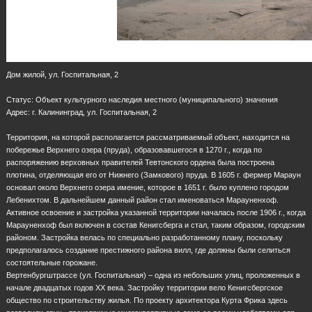
Дом жилой, ул. Госпитальная, 2
Статус: Объект культурного наследия местного (муниципального) значения
Адрес: г. Калининград, ул. Госпитальная, 2
Территория, на которой располагается рассматриваемый объект, находится на
побережье Верхнего озера (пруда), образовавшегося в 1270 г., когда по
распоряжению верховных правителей Тевтонского ордена была построена
плотина, отделяющая его от Нижнего (Замкового) пруда. В 1605 г. фермер Мараун
основал около Верхнего озера имение, которое в 1651 г. было куплено городом
Лебенихтом. В дальнейшем данный район стал именоваться Марауненхоф.
Активное освоение и застройка указанной территории началась после 1906 г., когда
Марауненхоф был включен в состав Кенигсберга и стал, таким образом, городским
районом. Застройка велась по специально разработанному плану, поскольку
предполагалось создание престижного района вилл, где должны были селиться
состоятельные горожане.
Вертенбургштрассе (ул. Госпитальная) – одна из небольших улиц, проложенных в
начале двадцатых годов ХХ века. Застройку территории вело Кенигсбергское
общество по строительству жилья. По проекту архитектора Курта Фрика здесь