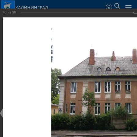
КАЛИНИНГРАД
48
из
90
Город Калининград
›
Город
›
Фотогалерея
›
Достопримечательности
›
Виллы и дома
Достопримечательности
Виллы и дома
28.02.2014