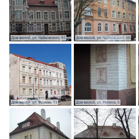
Дом жилой, ул. Чайковского, 64
Дом жилой, ул. Чайковского, 58
Дом жилой, ул. Фрунзе, 71
Дом жилой, ул. Репина, 6