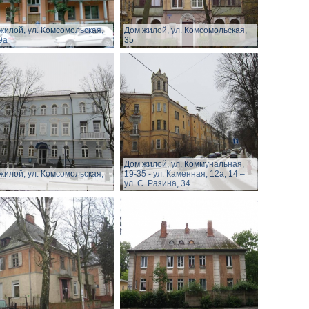
жилой, ул. Комсомольская,
Дом жилой, ул. Комсомольская,
9а
35
Дом жилой, ул. Коммунальная,
жилой, ул. Комсомольская,
19-35 - ул. Каменная, 12а, 14 –
ул. С. Разина, 34