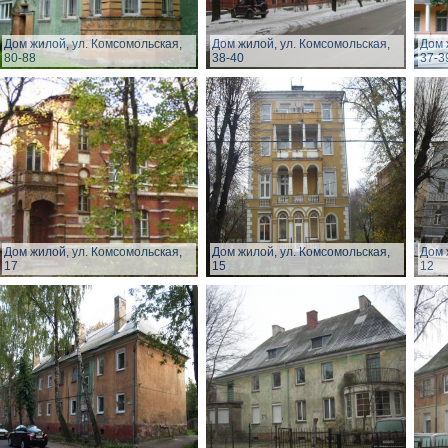
Дом жилой, ул. Комсомольская,
Дом жилой, ул. Комсомольская,
Дом 
80-88
38-40
37-3
Дом жилой, ул. Комсомольская,
Дом жилой, ул. Комсомольская,
Дом 
17
15
12