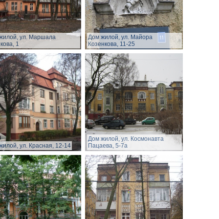
жилой, ул. Маршала
Дом жилой, ул. Майора
кова, 1
Козенкова, 11-25
Дом жилой, ул. Космонавта
жилой, ул. Красная, 12-14
Пацаева, 5-7а