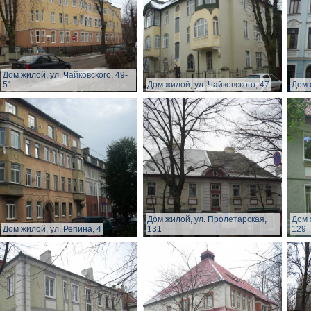
Дом жилой, ул. Чайковского, 49-
51
Дом жилой, ул. Чайковского, 47
Дом 
Дом жилой, ул. Пролетарская,
Дом 
Дом жилой, ул. Репина, 4
131
129