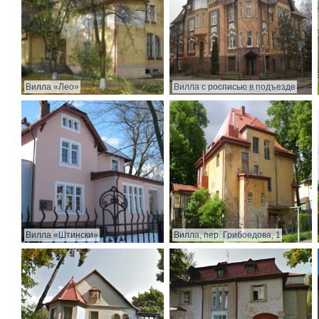
Вилла «Лео»
Вилла с росписью в подъезде
Вилла «Штински»
Вилла, пер. Грибоедова, 1