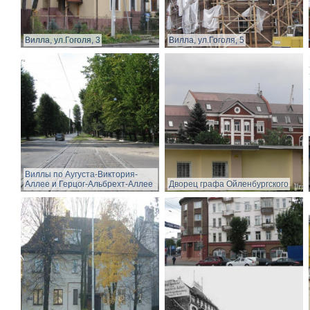
Вилла, ул.Гоголя, 3
Вилла, ул.Гоголя, 5
Виллы по Аугуста-Виктория-
Аллее и Герцог-Альбрехт-Аллее
Дворец графа Ойленбургского