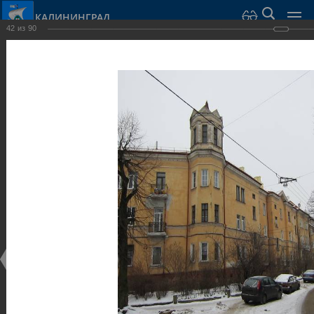
КАЛИНИНГРАД
42
из
90
Город Калининград
›
Город
›
Фотогалерея
›
Достопримечательности
›
Виллы и дома
Достопримечательности
Виллы и дома
28.02.2014