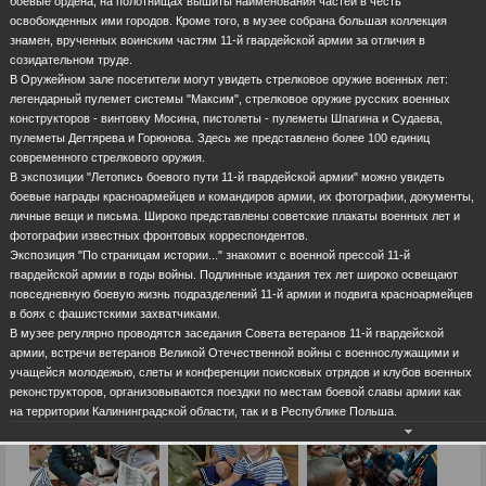
боевые ордена, на полотнищах вышиты наименования частей в честь
освобожденных ими городов. Кроме того, в музее собрана большая коллекция
знамен, врученных воинским частям 11-й гвардейской армии за отличия в
созидательном труде.
В Оружейном зале посетители могут увидеть стрелковое оружие военных лет:
легендарный пулемет системы "Максим", стрелковое оружие русских военных
конструкторов - винтовку Мосина, пистолеты - пулеметы Шпагина и Судаева,
пулеметы Дегтярева и Горюнова. Здесь же представлено более 100 единиц
современного стрелкового оружия.
В экспозиции "Летопись боевого пути 11-й гвардейской армии" можно увидеть
боевые награды красноармейцев и командиров армии, их фотографии, документы,
личные вещи и письма. Широко представлены советские плакаты военных лет и
фотографии известных фронтовых корреспондентов.
Экспозиция "По страницам истории..." знакомит с военной прессой 11-й
гвардейской армии в годы войны. Подлинные издания тех лет широко освещают
повседневную боевую жизнь подразделений 11-й армии и подвига красноармейцев
в боях с фашистскими захватчиками.
В музее регулярно проводятся заседания Совета ветеранов 11-й гвардейской
армии, встречи ветеранов Великой Отечественной войны с военнослужащими и
учащейся молодежью, слеты и конференции поисковых отрядов и клубов военных
реконструкторов, организовываются поездки по местам боевой славы армии как
на территории Калининградской области, так и в Республике Польша.