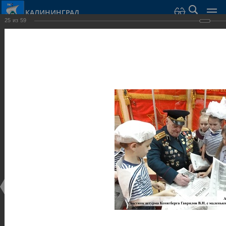
КАЛИНИНГРАД
25
из
59
Город Калининград
›
Город
›
Фотогалерея
›
Музеи
Фотогалерея
Достопримечательности
Музеи
25.02.2014