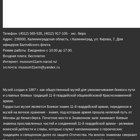
Телефон: (4012) 565-535, (4012) 917-105 - экс. бюро
Адрес: 236000, Калининградская область, г.Калининград, ул. Кирова, 7, Дом
офицеров Балтийского флота
Режим работы: Ежедневно с 10.00 до 17.00.
Входная плата: Бесплатно
Интернет: museum11arm.narod.ru/
эл.почта: museum11arm@yandex.ru
Музей создан в 1987 г. как общественный музей для увековечивания боевого пути
и славных боевых традиций 11-й гвардейской общевойсковой Краснознаменной
армии.
Гордостью музея является Боевое знамя 11-й гвардейской армии, переданное в
музей на вечное хранение - знамя, под которым армия прошла нелегкий путь от
Москвы до Кенигсберга. Почетное место в Знаменном зале занимают боевые
знамена прославленных частей и соединений 11-й гвардейской армии - реликвии
воинской доблести и славы, которые служат напоминанием о героических
традициях и священном долге по защите Отечества. На многих знаменах сверкают