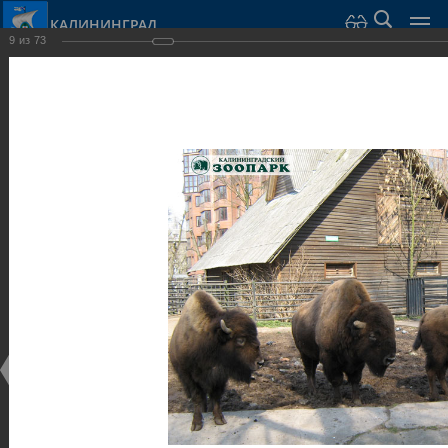
КАЛИНИНГРАД
9
из
73
Город Калининград
›
Город
›
Фотогалерея
›
Парки и скверы
Фотогалерея
Достопримечательности
Парки и скверы
25.02.2014