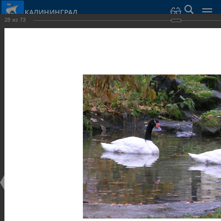
КАЛИНИНГРАД
28
из
73
Город Калининград
›
Город
›
Фотогалерея
›
Парки и скверы
Фотогалерея
Достопримечательности
Парки и скверы
25.02.2014